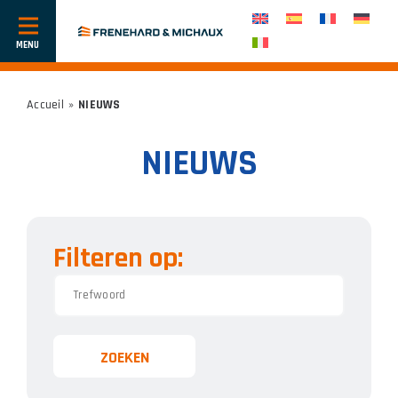
Toon
of
verberg
navigatie
Accueil
»
NIEUWS
NIEUWS
Filteren op:
ZOEKEN