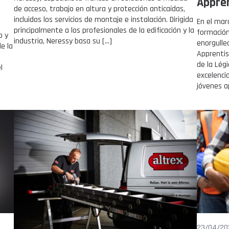
Appre
de acceso, trabajo en altura y protección anticaídas,
incluidos los servicios de montaje e instalación. Dirigida
En el mar
principalmente a los profesionales de la edificación y la
formación
o y
industria, Neressy basa su […]
enorgulle
de la
Apprentis
de la Lég
l
excelencia
jóvenes a
23/04/20