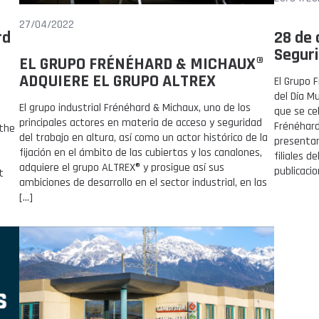
27/04/2022
rd
28 de 
Seguri
EL GRUPO FRÉNÉHARD & MICHAUX®
ADQUIERE EL GRUPO ALTREX
El Grupo 
del Día Mu
El grupo industrial Frénéhard & Michaux, uno de los
que se cel
principales actores en materia de acceso y seguridad
Frénéhar
 the
del trabajo en altura, así como un actor histórico de la
presentar
fijación en el ámbito de las cubiertas y los canalones,
filiales d
adquiere el grupo ALTREX® y prosigue así sus
publicaci
t
ambiciones de desarrollo en el sector industrial, en las
[…]