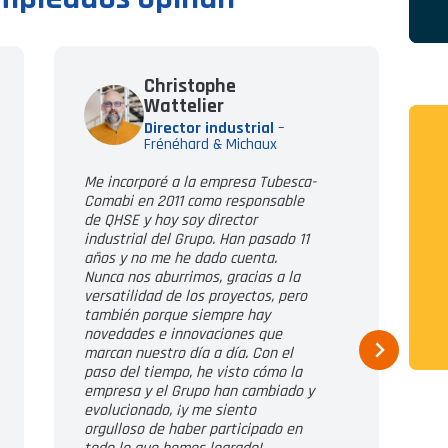
Christophe
Wattelier
Director industrial
–
Frénéhard & Michaux
E
Me incorporé a la empresa Tubesca-
G
Comabi en 2011 como responsable
m
de QHSE y hoy soy director
c
industrial del Grupo. Han pasado 11
q
años y no me he dado cuenta.
p
Nunca nos aburrimos, gracias a la
c
versatilidad de los proyectos, pero
e
también porque siempre hay
t
novedades e innovaciones que
c
marcan nuestro día a día. Con el
d
paso del tiempo, he visto cómo la
o
empresa y el Grupo han cambiado y
c
evolucionado, ¡y me siento
i
orgulloso de haber participado en
d