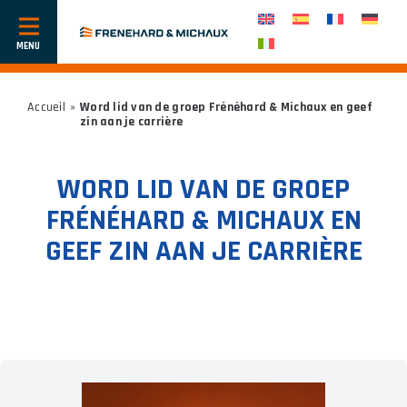
Toon
of
verberg
navigatie
Accueil
»
Word lid van de groep Frénéhard & Michaux en geef
zin aan je carrière
WORD LID VAN DE GROEP
FRÉNÉHARD & MICHAUX EN
GEEF ZIN AAN JE CARRIÈRE