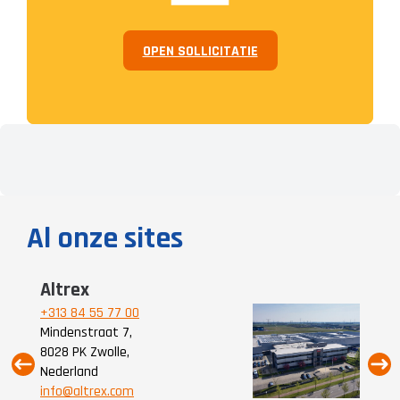
OPEN SOLLICITATIE
Al onze sites
Altrex
A
+313 84 55 77 00
+3
Mindenstraat 7,
Pu
8028 PK Zwolle,
28
Nederland
Be
info@altrex.com
in