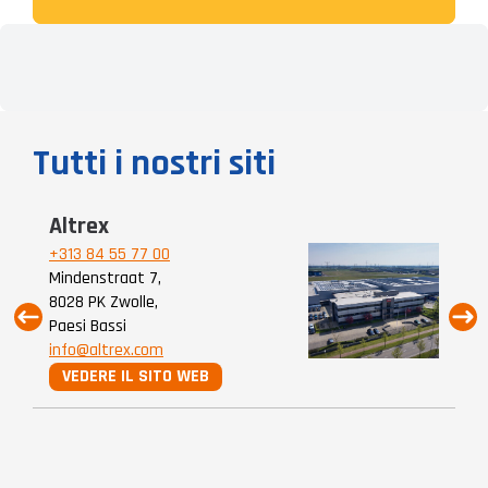
Tutti i nostri siti
Altrex
A
+313 84 55 77 00
+3
Mindenstraat 7,
Pu
8028 PK Zwolle,
28
Paesi Bassi
Be
info@altrex.com
in
VEDERE IL SITO WEB