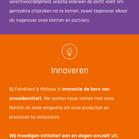
verantwoordelijkheid, waarbij iedereen de plicht voelt om
gemaakte afspraken na te komen, zowel tegenover elkaar
als tegenover onze klanten en partners.
Innoveren
Bij Frénéhard & Michaux is
innovatie de kern van
onzeidentiteit
. We werken nauw samen met onze
klanten en onze omgeving om onze producten en
processen te verbeteren.
Wij moedigen initiatief aan en dagen onszelf uit
,