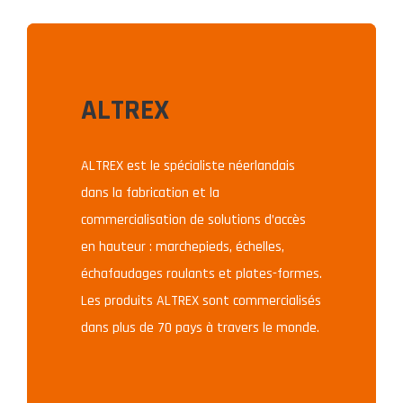
des EPI, procédures de sécurité.
Bâtiment : montage et utilisation des systèmes antichute,
échafaudages, accès sécurisés.
Montagne : secours en hauteur, évacuation de téléportés,
sécurité sur les domaines skiables.
ALTREX
ALTREX est le spécialiste néerlandais
dans la fabrication et la
commercialisation de solutions d’accès
en hauteur : marchepieds, échelles,
échafaudages roulants et plates-formes.
Les produits ALTREX sont commercialisés
dans plus de 70 pays à travers le monde.