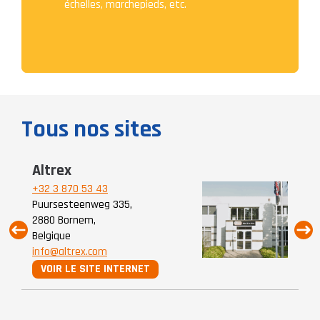
échelles, marchepieds, etc.
Tous nos sites
Altrex
A
+32 3 870 53 43
+3
Puursesteenweg 335,
Mi
2880 Bornem,
80
Belgique
Pa
info@altrex.com
in
VOIR LE SITE INTERNET