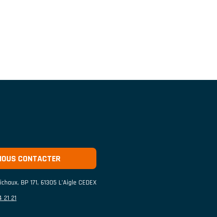
NOUS CONTACTER
ichaux
,
BP 171
,
61305
L’Aigle CEDEX
 21 21