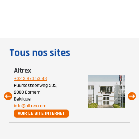
Tous nos sites
Altrex
A
+32 3 870 53 43
+3
Puursesteenweg 335,
Mi
2880 Bornem,
80
Belgique
Pa
info@altrex.com
in
VOIR LE SITE INTERNET