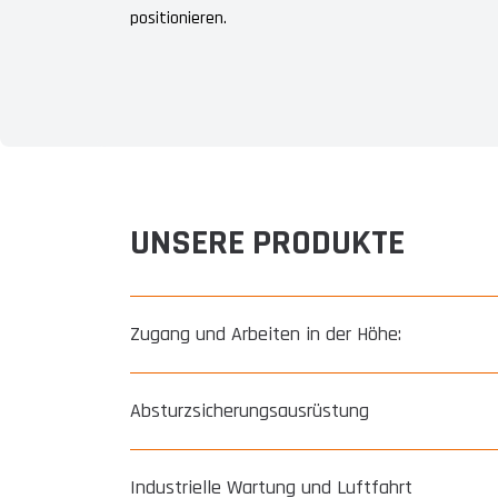
positionieren.
UNSERE PRODUKTE
Zugang und Arbeiten in der Höhe:
Wir bieten allen Fachleuten Komplettlösungen für 
Absturzsicherungsausrüstung
Leitern, Trittleitern und Stehleitern
Wir bieten eine innovative Absturzsicherung (pate
Einzelne Rollbühnen und leichte Einzelrollbühnen 
Industrielle Wartung und Luftfahrt
Rollgerüste