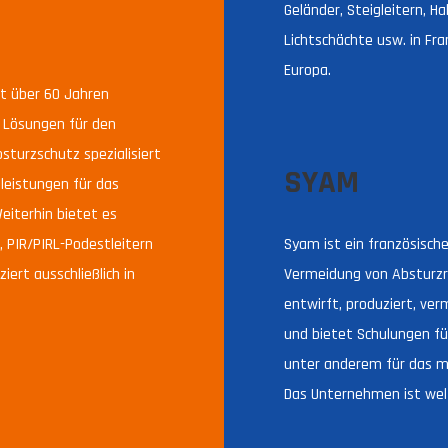
Geländer, Steigleitern, H
Lichtschächte usw. in Fra
Europa.
it über 60 Jahren
e Lösungen für den
sturzschutz spezialisiert
SYAM
leistungen für das
eiterhin bietet es
, PIR/PIRL-Podestleitern
Syam ist ein französisch
ert ausschließlich in
Vermeidung von Absturzri
entwirft, produziert, ve
und bietet Schulungen fü
unter anderem für das m
Das Unternehmen ist welt