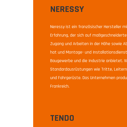
NERESSY
Neressy ist ein französischer Hersteller m
Erfahrung, der sich auf maßgeschneidert
Zugang und Arbeiten in der Höhe sowie Ab
hat und Montage- und Installationsdienst
Baugewerbe und die Industrie anbietet. W
Standardausrüstungen wie Tritte, Leitern
und Fahrgerüste. Das Unternehmen produzi
Frankreich.
TENDO