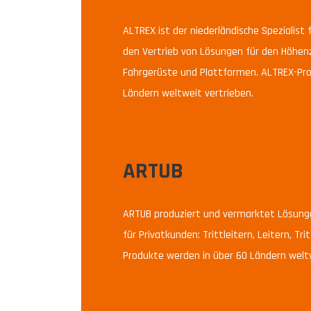
ALTREX ist der niederländische Spezialist 
den Vertrieb von Lösungen für den Höhenzu
Fahrgerüste und Plattformen. ALTREX-Pro
Ländern weltweit vertrieben.
ARTUB
ARTUB produziert und vermarktet Lösung
für Privatkunden: Trittleitern, Leitern, Tr
Produkte werden in über 60 Ländern weltw